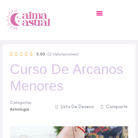
Ir
Al
Contenido
MI CUENTA – ACADEMIA
5.00
(2 Valoraciones)
Curso De Arcanos
Menores
Categorías:
Lista De Deseos
Compartir
Astrología