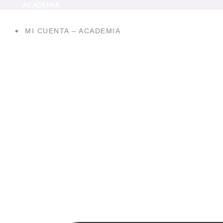
ACADEMIA
Ir
al
contenido
MI CUENTA – ACADEMIA