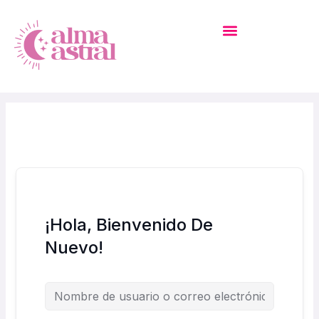
Ir
Al
Contenido
MI CUENTA – ACADEMIA
¡Hola, Bienvenido De
Nuevo!