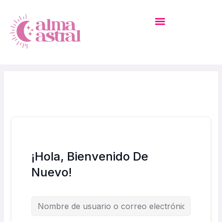
Ir
Al
Contenido
MI CUENTA – ACADEMIA
¡Hola, Bienvenido De
Nuevo!