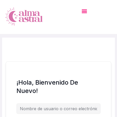
Ir
Al
Contenido
MI CUENTA – ACADEMIA
¡Hola, Bienvenido De
Nuevo!