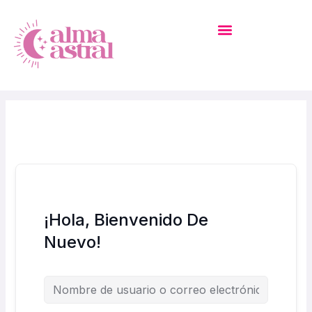
Ir
Al
Contenido
MI CUENTA – ACADEMIA
¡Hola, Bienvenido De
Nuevo!