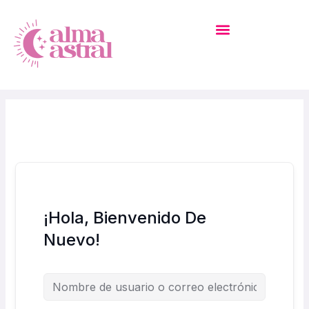
Ir
Al
Contenido
MI CUENTA – ACADEMIA
¡Hola, Bienvenido De
Nuevo!