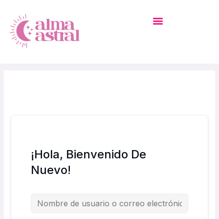
Ir
Al
Contenido
MI CUENTA – ACADEMIA
¡Hola, Bienvenido De
Nuevo!