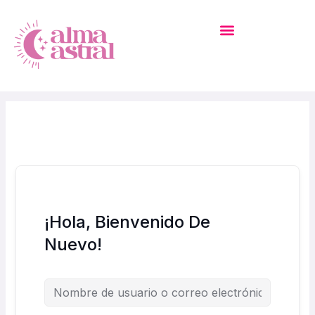
Ir
Al
Contenido
MI CUENTA – ACADEMIA
¡Hola, Bienvenido De
Nuevo!