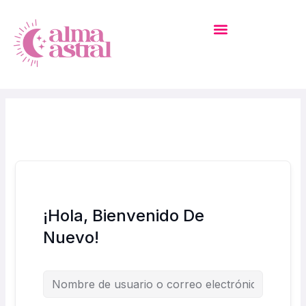
Ir
Al
Contenido
MI CUENTA – ACADEMIA
¡Hola, Bienvenido De
Nuevo!